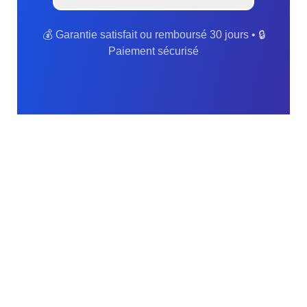
💰 Garantie satisfait ou remboursé 30 jours • 🔒
Paiement sécurisé